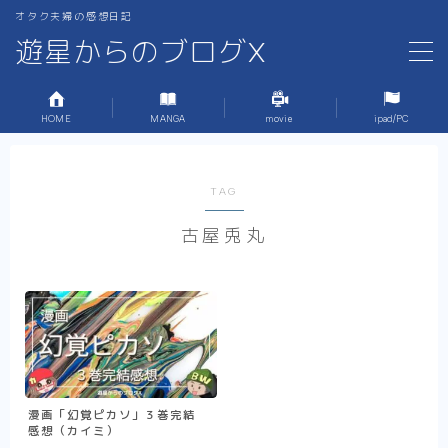
オタク夫婦の感想日記
遊星からのブログX
MENU
HOME
MANGA
movie
ipad/PC
ホーム
1.MANGA
TAG
古屋兎丸
2.MOVIE
3.iPad,PC周り,ガジェット
4.サブスク・漫画アプリ
5.ブログの作り方
漫画「幻覚ピカソ」３巻完結
感想（カイミ）