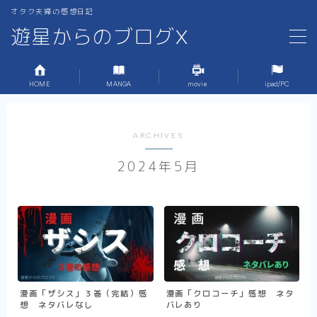
オタク夫婦の感想日記
遊星からのブログX
MENU
HOME
MANGA
movie
ipad/PC
ホーム
1.MANGA
ARCHIVES
2024年5月
2.MOVIE
3.iPad,PC周り,ガジェット
4.サブスク・漫画アプリ
5.ブログの作り方
漫画「ザシス」３巻（完結）感
漫画「クロコーチ」感想 ネタ
想 ネタバレなし
バレあり