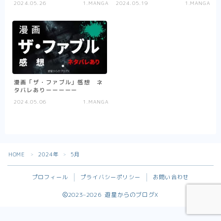
2024.05.26
1.MANGA
2024.05.19
1.MANGA
X_blog
漫画「ザ・ファブル」感想 ネ
タバレありーーーーー
2024.05.06
1.MANGA
Follow Me
HOME
2024年
5月
＞
＞
プロフィール
プライバシーポリシー
お問い合わせ
2023–2026 遊星からのブログX