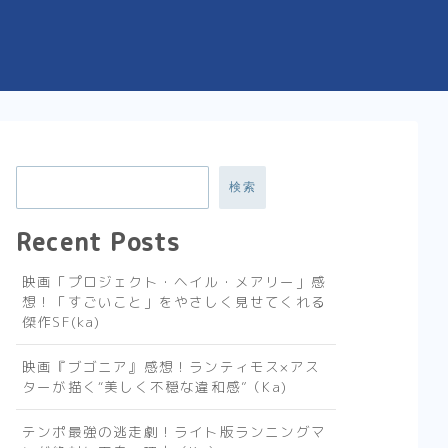
検索
Recent Posts
映画「プロジェクト・ヘイル・メアリー」感
想！「すごいこと」をやさしく見せてくれる
傑作SF(ka)
映画『ブゴニア』感想！ランティモス×アス
ターが描く“美しく不穏な違和感”（Ka)
テンポ最強の逃走劇！ライト版ランニングマ