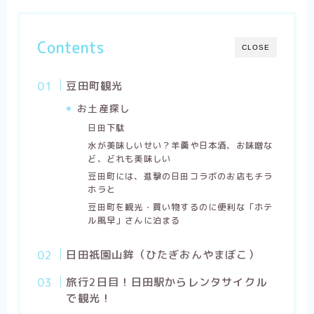
Contents
CLOSE
豆田町観光
お土産探し
日田下駄
水が美味しいせい？羊羹や日本酒、お味噌な
ど、どれも美味しい
豆田町には、進撃の日田コラボのお店もチラ
ホラと
豆田町を観光・買い物するのに便利な「ホテ
ル風早」さんに泊まる
日田祇園山鉾（ひたぎおんやまぼこ）
旅行2日目！日田駅からレンタサイクル
で観光！