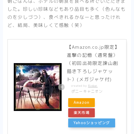
朝ごはんは、ホテルの朝食を食べる所でいただきま
した。珍しい珍味などもあり品目も多く（色んなも
のを少しづつ）、食べきれるかなーと思ったけれ
ど、結局、美味しくて感触（笑）
【Amazon.co.jp限定】
進撃の記憶〈通常盤〉
（初回出荷限定諫山創
描き下ろしジャケッ
ト）(メガジャケ付)
created by
Rinker
ポニーキャニオン
Amazon
楽天市場
Yahooショッピング