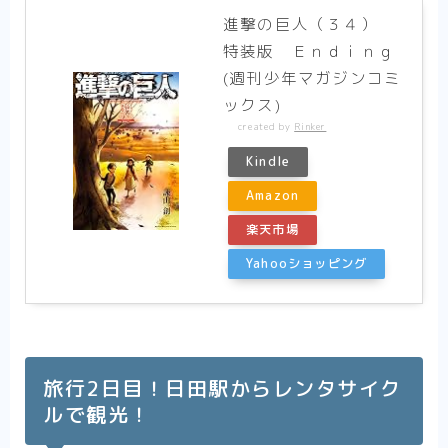
進撃の巨人（３４）
特装版 Ｅｎｄｉｎｇ
(週刊少年マガジンコミ
ックス)
created by
Rinker
Kindle
Amazon
楽天市場
Yahooショッピング
旅行2日目！日田駅からレンタサイク
ルで観光！