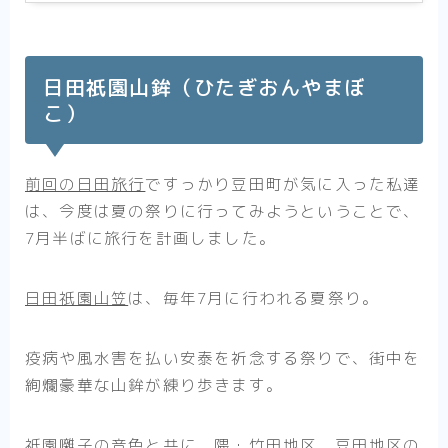
日田祇園山鉾（ひたぎおんやまぼ
こ）
前回の日田旅行
ですっかり豆田町が気に入った私達
は、今度は夏の祭りに行ってみようということで、
7月半ばに旅行を計画しました。
日田祇園山笠
は、毎年7月に行われる夏祭り。
疫病や風水害を払い安泰を祈念する祭りで、街中を
絢爛豪華な山鉾が練り歩きます。
祇園囃子の音色と共に、隈・竹田地区、豆田地区の