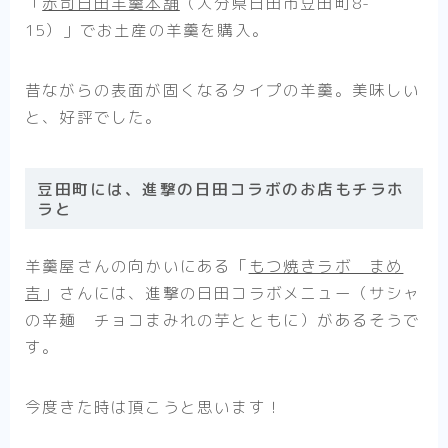
「
赤司日田羊羹本舗
（大分県日田市豆田町8-
15）」でお土産の羊羹を購入。
昔ながらの表面が固くなるタイプの羊羹。美味しい
と、好評でした。
豆田町には、進撃の日田コラボのお店もチラホ
ラと
羊羹屋さんの向かいにある「
もつ焼きラボ まめ
吉
」さんには、進撃の日田コラボメニュー（サシャ
の辛麺 チョコまみれの芋とともに）があるそうで
す。
今度きた時は頂こうと思います！