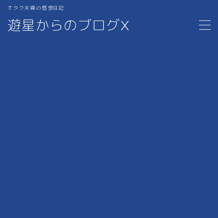
オタク夫婦の感想日記
遊星からのブログX
MENU
ホーム
1.MANGA
2.MOVIE
3.iPad,PC周り,ガジェット
4.サブスク・漫画アプリ
5.ブログの作り方