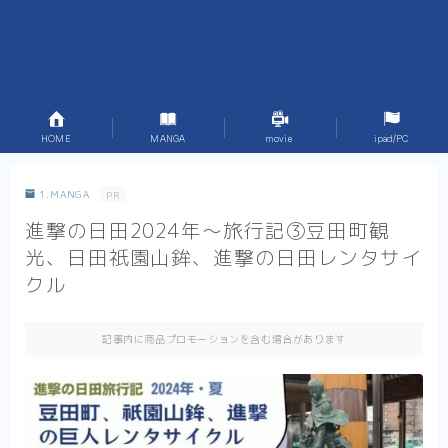
X_blog
HOME
MANGA
movie
ipad/PC
1.MANGA
PR
進撃の日田2024年〜旅行記③豆田町観
光、日田祇園山鉾、進撃の日田レンタサイ
クル
記事内に商品プロモーションを含む場合があります