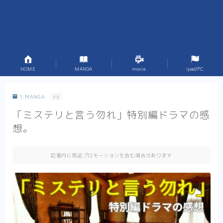
X_blog
HOME
MANGA
movie
ipad/PC
1.MANGA
PR
「ミステリと言う勿れ」特別編ドラマの感
想。
記事内に商品プロモーションを含む場合があります