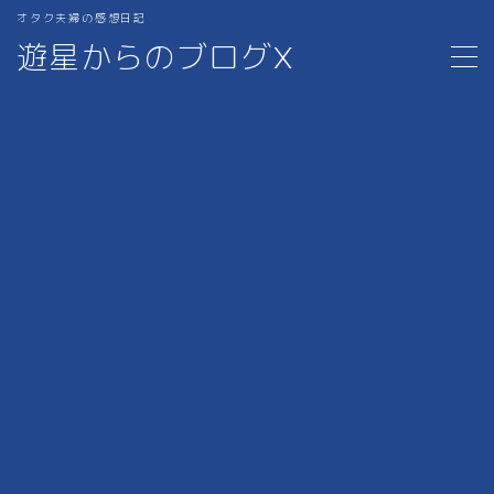
オタク夫婦の感想日記
遊星からのブログX
MENU
ホーム
1.MANGA
2.MOVIE
3.iPad,PC周り,ガジェット
4.サブスク・漫画アプリ
5.ブログの作り方