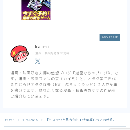
ABOUT ME
kaimi
漫画・映画好きなSF泥棒
漫画・映画好き夫婦の感想ブログ「遊星からのブログX」で
す。漫画・映画ファンの妻（カイミ）と、オタク第二世代
＆こじらせオタクな夫（BW・ぶらっくうっど）２人で記事
を書いてます。語りたくなる漫画・映画等おすすめ作品を
ご紹介していきます。
Follow Me
HOME
1.MANGA
「ミステリと言う勿れ」特別編ドラマの感想。
＞
＞